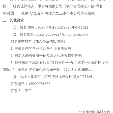
标，一经发现并核实，甲方将根据公司《供方管理办法》按
“黑名
单”处置，一旦纳入“黑名单”将永久禁止参与本公司所有投标。
三、其他要求
（
1）报名时间：202
6年6月9
日至
202
6年6月12日
（
2）报名邮箱：
bjsw-cgbswz
2
@sinopharm.com
报名提交材料（加盖公章的扫描件）：
1. 有效期内的营业执照等企业资质证书
2. 报名人的有效身份证及法人代表授权委托书
3. 邮件报名的标题必须是“项目文件号+项目名称+公司名称（可
简称）”，邮件内容必须包含公司全称、联系人姓名和电话。
（3
）地址：北京市北京经济技术开发区博兴二路
6号
联系电话：18500971666
联系人：王工
北京
生物
制品
研究所