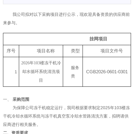
我公司拟对以下采购项目进行公示，现欢迎具备资质的供应商前
来参与。
挂网项目
序号
项目名称
类型
项目文件号
2026
年
103
楼冻干机冷
服务
CGB202
6
-
0601
-030
1
1
却水循环系统清洗项
类
目
一、
采购范围
为保障公司冻干机稳定运行，我司
根据要求制定
2025年103楼冻
干机冷却水循环系统与冻干机真空泵冷却水管路清洗方案
，拟聘请供
应商进行相关服务。
二、资质要求