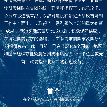
疫情就是命令，在抗击新冠肺炎疫情斗争中，北京生
物研发团队在集团的统一部署和指挥下，锐意攻坚、
争分夺秒连续奋战，以战时速度在新冠灭活疫苗研制
工作中全面出击，取得了一系列领跑全球的重大创新
成果。 新冠灭活疫苗研发成功后，积极保障供应，
在满足国内需求的基础上，向有需求的国家及国际组
织提供疫苗。截止目前，已在全球119个国家、地区
和国际组织获批紧急使用或市场准入，50多位国家元
首、政要接种北京生物新冠疫苗。
首个
在全球获批上市的中国新冠灭活疫苗