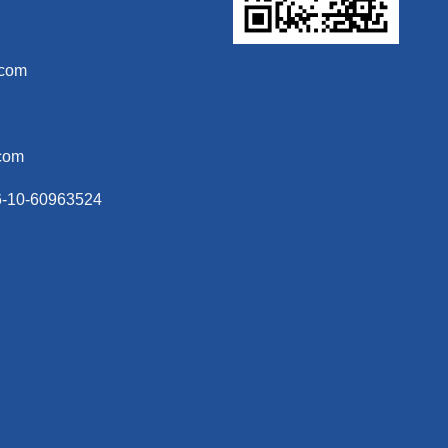
.com
com
-60963524