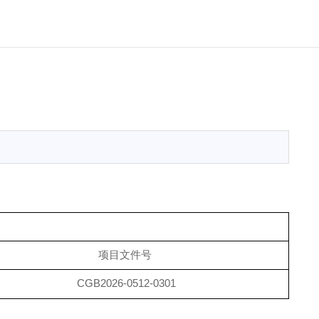
项目文件号
CGB202
6
-
0512
-030
1