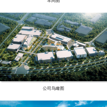
车间图
公司鸟瞰图