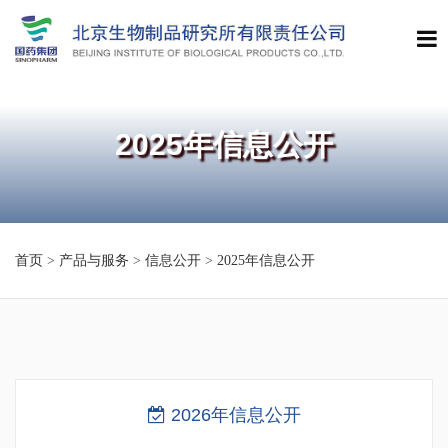
2025年信息公开
首页
>
产品与服务
>
信息公开
>
2025年信息公开
2026年信息公开