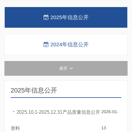
2025年信息公开
2024年信息公开
展开
2025年信息公开
・
2026-01-
2025.10.1-2025.12.31产品质量信息公开
13
资料