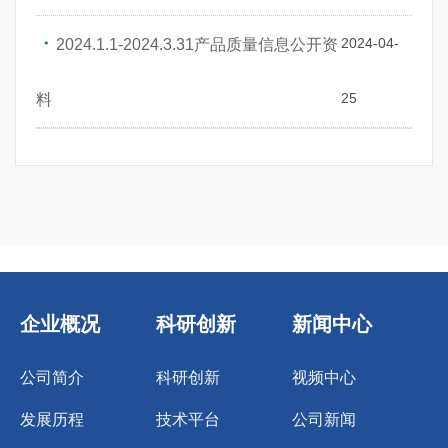
・
2024-04-
2024.1.1-2024.3.31产品质量信息公开资
25
料
企业概况
科研创新
新闻中心
公司简介
科研创新
视频中心
发展历程
技术平台
公司新闻