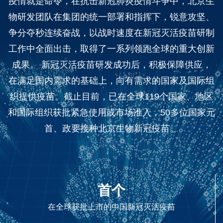
疫情就是命令，在抗击新冠肺炎疫情斗争中，北京生
物研发团队在集团的统一部署和指挥下，锐意攻坚、
争分夺秒连续奋战，以战时速度在新冠灭活疫苗研制
工作中全面出击，取得了一系列领跑全球的重大创新
成果。 新冠灭活疫苗研发成功后，积极保障供应，
在满足国内需求的基础上，向有需求的国家及国际组
织提供疫苗。截止目前，已在全球119个国家、地区
和国际组织获批紧急使用或市场准入，50多位国家元
首、政要接种北京生物新冠疫苗。
首个
在全球获批上市的中国新冠灭活疫苗