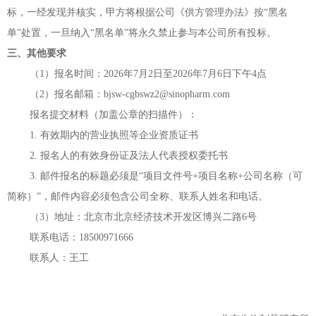
标，一经发现并核实，甲方将根据公司《供方管理办法》按
“黑名
单”处置，一旦纳入“黑名单”将永久禁止参与本公司所有投标。
三、其他要求
（
1）报名时间：202
6年7月2
日至
202
6年7月6日下午4点
（
2）报名邮箱：
bjsw-cgbswz
2
@sinopharm.com
报名提交材料（加盖公章的扫描件）：
1. 有效期内的营业执照等企业资质证书
2. 报名人的有效身份证及法人代表授权委托书
3. 邮件报名的标题必须是“项目文件号+项目名称+公司名称（可
简称）”，邮件内容必须包含公司全称、联系人姓名和电话。
（3
）地址：北京市北京经济技术开发区博兴二路
6号
联系电话：18500971666
联系人：王工