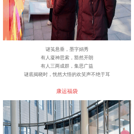
谜笺悬垂，墨字娟秀
有人凝神思索，豁然开朗
有人三两成群，集思广益
谜底揭晓时，恍然大悟的欢笑声不绝于耳
康运福袋