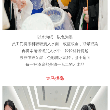
以水为纸，以色为墨
员工们将漆料轻轻滴入水面，或蓝或金，或晕或染
再将素扇缓缓沉入水中、轻轻旋转提起
波纹乍破又聚，色彩随水流转，凝于扇面
每一把漆扇都是独一无二的艺术品
龙马挥毫