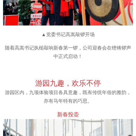
▲党委书记高嵩敲锣开场
随着高嵩书记执槌敲响新春第一锣，公司迎春会在铿锵锣声
中正式启动！
游园九趣，欢乐不停
游园区内，九项体验项目各具意趣，既有传统年俗的雅韵，
亦有马年特有的巧思。
新春投壶