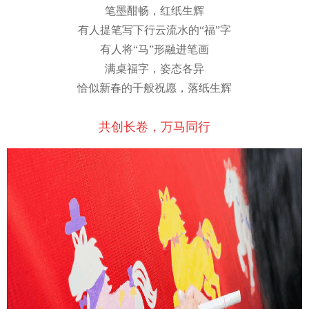
笔墨酣畅，红纸生辉
有人提笔写下行云流水的“福”字
有人将“马”形融进笔画
满桌福字，姿态各异
恰似新春的千般祝愿，落纸生辉
共创长卷，万马同行