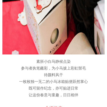
素胚小白马静候点染
参与者执笔蘸彩，为小马披上彩虹鬃毛
待颜料风干
一枚枚独一无二的小马冰箱贴便跃然掌心
既可留作纪念，亦可贴进日常
让这份春意与童趣，日日相伴