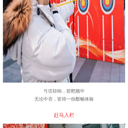
弓弦轻响，箭靶频中
无论中否，皆得一份酣畅体验
赶马入栏