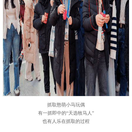
抓取憨萌小马玩偶
有一抓即中的“天选牧马人”
也有人乐在抓取的过程