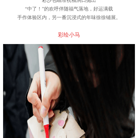
彩沙包瞄准祝福洞口抛出
“中了！”的欢呼伴随福气落地，好运满载
手作体验区内，另一番沉浸式的年味徐徐铺展。
彩绘小马