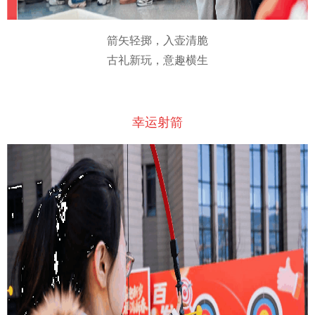
箭矢轻掷，入壶清脆
古礼新玩，意趣横生
幸运射箭