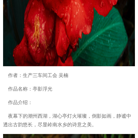
作者：生产三车间工会 吴楠
作品名称：亭影浮光
作品介绍：
夜幕下的潮州西湖，湖心亭灯火璀璨，倒影如画，静谧中
透出古韵悠长，尽显岭南水乡的诗意之美。