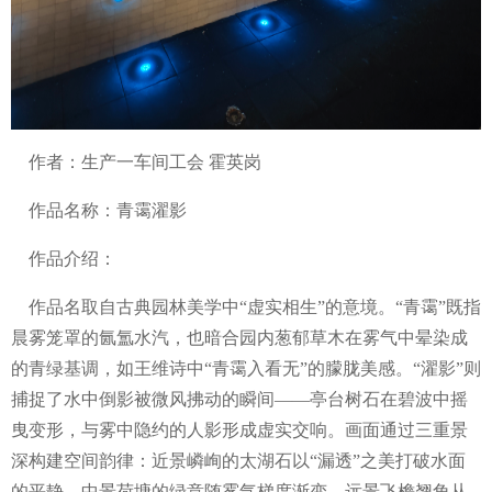
作者：生产一车间工会 霍英岗
作品名称：青霭濯影
作品介绍：
作品名取自古典园林美学中“虚实相生”的意境。“青霭”既指
晨雾笼罩的氤氲水汽，也暗合园内葱郁草木在雾气中晕染成
的青绿基调，如王维诗中“青霭入看无”的朦胧美感。“濯影”则
捕捉了水中倒影被微风拂动的瞬间——亭台树石在碧波中摇
曳变形，与雾中隐约的人影形成虚实交响。画面通过三重景
深构建空间韵律：近景嶙峋的太湖石以“漏透”之美打破水面
的平静，中景荷塘的绿意随雾气梯度渐变，远景飞檐翘角从