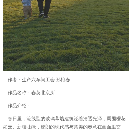
作者：生产六车间工会 孙艳春
作品名称：春英北京所
作品介绍：
春日里，流线型的玻璃幕墙建筑泛着清透光泽，周围樱花
如云、新枝吐绿，硬朗的现代感与柔美的春意在画面里交