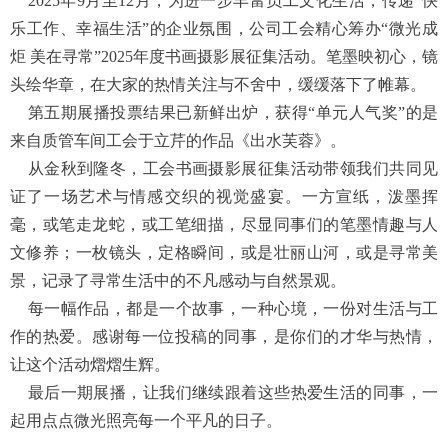
2025年9月至12月，为进一步丰富员工文化生活，传递“快
乐工作、幸福生活”的企业氛围，公司工会精心筹办“微光成
炬 美在寻常”2025年度书画摄影展征集活动。笔墨映初心，镜
头绘华章，在大家的热情关注与不舍中，缓缓落下了帷幕。
第五期展播投票结果已新鲜出炉，获得“单元人气奖”的是
来自质管车间工会于立芹的作品《出水芙蓉》。
从金秋到隆冬，工会书画摄影展征集活动带领我们共同见
证了一场艺术与情感交织的视觉盛宴。一方宣纸，泼墨挥
毫，或笔走龙蛇，或工笔细描，尽显同事们的笔墨情趣与人
文修养；一枚镜头，定格瞬间，或是壮丽山河，或是寻常美
景，记录了寻常生活中的不凡感动与自然景观。
每一幅作品，都是一个故事，一种心境，一份对生活与工
作的热爱。感谢每一位投稿的同事，是你们的才华与热情，
让这个活动熠熠生辉。
最后一期展播，让我们继续跟着这些热爱生活的同事，一
起用点点微光照亮每一个平凡的日子。