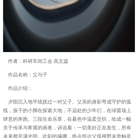
作者：科研车间工会 高文蕊
作品名称：父与子
作品介绍：
夕阳沉入地平线抚过一对父子。父亲的身影弯成守护的弧
线，孩子的小脚在探索大地，不远处的少年们，在绿茵场上
肆意的奔跑。三段生命乐章，在暮色中温柔交织，绘成一幅
关于传承与希冀的画卷，诉说着：一切美好正在发生，所有
未来都充满光明。此刻的蹒跚，终会抵达父母视野未曾触及