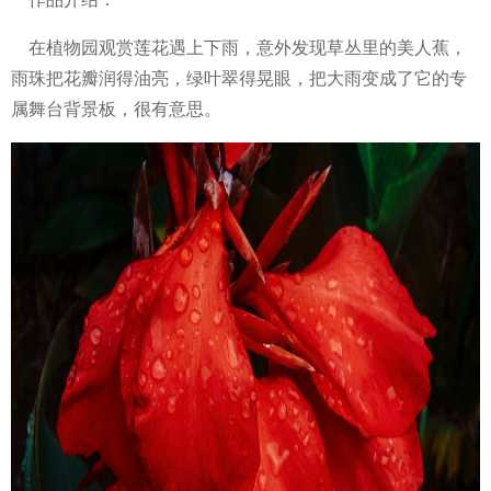
在植物园观赏莲花遇上下雨，意外发现草丛里的美人蕉，
雨珠把花瓣润得油亮，绿叶翠得晃眼，把大雨变成了它的专
属舞台背景板，很有意思。