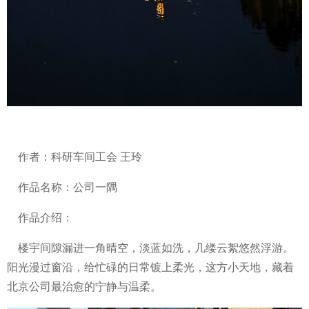
作者：科研车间工会 王玲
作品名称：公司一隅
作品介绍：
楼宇间隙漏进一角晴空，淡蓝如洗，几缕云絮悠然浮游。
阳光漫过窗沿，给忙碌的日常镀上柔光，这方小天地，藏着
北京公司最治愈的宁静与温柔。