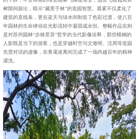
树隙间探出，暗示“藏景于林”的造园智慧。晨雾不仅柔化了
建筑的直线条，更在蓝天与绿水间制造了色彩过渡，使八百
年园林的生命律动在光影流转中凝固成永恒。整幅作品实则
是对苏州园林“步移景异”哲学的当代影像诠释，那些模糊的
人影既是当下的游客，也是穿越时空与文徵明、沈周等造园
先贤对话的虚像，在青霭迷离间完成了一场跨越百年的精神
濯洗。