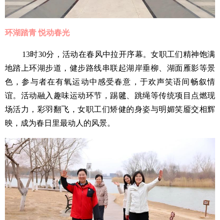
环湖踏青 悦动春光
13时30分，活动在春风中拉开序幕。女职工们精神饱满
地踏上环湖步道，健步路线串联起湖岸垂柳、湖面雁影等景
色，参与者在有氧运动中感受春意，于欢声笑语间畅叙情
谊。活动融入趣味运动环节，踢毽、跳绳等传统项目点燃现
场活力，彩羽翻飞，女职工们矫健的身姿与明媚笑靥交相辉
映，成为春日里最动人的风景。