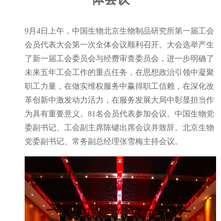
9月4日上午，中国生物北京生物制品研究所第一届工会
会员代表大会第一次全体会议顺利召开。大会选举产生
了新一届工会委员会与经费审查委员会，进一步明确了
未来五年工会工作的重点任务，在思想政治引领中凝聚
职工力量，在做实维权服务中赢得职工信赖，在深化改
革创新中激发动力活力，在服务发展大局中彰显担当作
为具有重要意义。81名会员代表参加会议。中国生物党
委副书记、工会副主席陈键出席会议并致辞。北京生物
党委副书记、常务副总经理张雪梅主持会议。