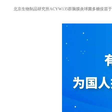
北京生物制品研究所ACYW135群脑膜炎球菌多糖疫苗于